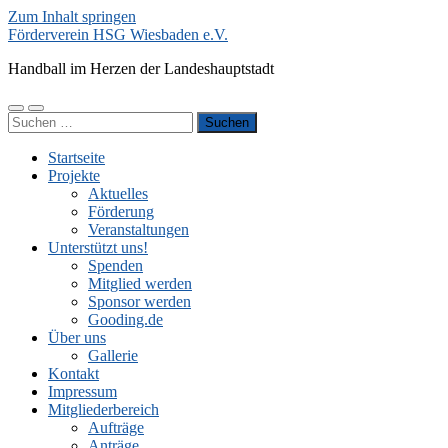
Zum Inhalt springen
Förderverein HSG Wiesbaden e.V.
Handball im Herzen der Landeshauptstadt
Mobile-
Suchfeld
Suchen
Menü
ein-/ausblenden
nach:
ein-/ausblenden
Startseite
Projekte
Aktuelles
Förderung
Veranstaltungen
Unterstützt uns!
Spenden
Mitglied werden
Sponsor werden
Gooding.de
Über uns
Gallerie
Kontakt
Impressum
Mitgliederbereich
Aufträge
Anträge