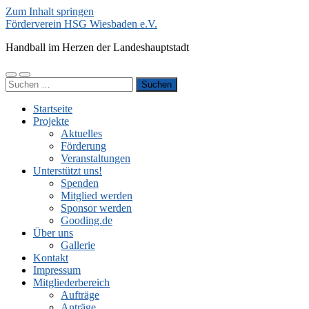
Zum Inhalt springen
Förderverein HSG Wiesbaden e.V.
Handball im Herzen der Landeshauptstadt
Mobile-
Suchfeld
Suchen
Menü
ein-/ausblenden
nach:
ein-/ausblenden
Startseite
Projekte
Aktuelles
Förderung
Veranstaltungen
Unterstützt uns!
Spenden
Mitglied werden
Sponsor werden
Gooding.de
Über uns
Gallerie
Kontakt
Impressum
Mitgliederbereich
Aufträge
Anträge