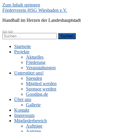
Zum Inhalt springen
Förderverein HSG Wiesbaden e.V.
Handball im Herzen der Landeshauptstadt
Mobile-
Suchfeld
Suchen
Menü
ein-/ausblenden
nach:
ein-/ausblenden
Startseite
Projekte
Aktuelles
Förderung
Veranstaltungen
Unterstützt uns!
Spenden
Mitglied werden
Sponsor werden
Gooding.de
Über uns
Gallerie
Kontakt
Impressum
Mitgliederbereich
Aufträge
Anträge