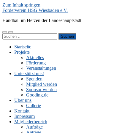
Zum Inhalt springen
Förderverein HSG Wiesbaden e.V.
Handball im Herzen der Landeshauptstadt
Mobile-
Suchfeld
Suchen
Menü
ein-/ausblenden
nach:
ein-/ausblenden
Startseite
Projekte
Aktuelles
Förderung
Veranstaltungen
Unterstützt uns!
Spenden
Mitglied werden
Sponsor werden
Gooding.de
Über uns
Gallerie
Kontakt
Impressum
Mitgliederbereich
Aufträge
Anträge