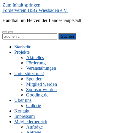
Zum Inhalt springen
Förderverein HSG Wiesbaden e.V.
Handball im Herzen der Landeshauptstadt
Mobile-
Suchfeld
Suchen
Menü
ein-/ausblenden
nach:
ein-/ausblenden
Startseite
Projekte
Aktuelles
Förderung
Veranstaltungen
Unterstützt uns!
Spenden
Mitglied werden
Sponsor werden
Gooding.de
Über uns
Gallerie
Kontakt
Impressum
Mitgliederbereich
Aufträge
Anträge