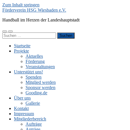
Zum Inhalt springen
Förderverein HSG Wiesbaden e.V.
Handball im Herzen der Landeshauptstadt
Mobile-
Suchfeld
Suchen
Menü
ein-/ausblenden
nach:
ein-/ausblenden
Startseite
Projekte
Aktuelles
Förderung
Veranstaltungen
Unterstützt uns!
Spenden
Mitglied werden
Sponsor werden
Gooding.de
Über uns
Gallerie
Kontakt
Impressum
Mitgliederbereich
Aufträge
Anträge