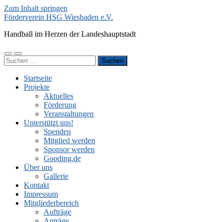
Zum Inhalt springen
Förderverein HSG Wiesbaden e.V.
Handball im Herzen der Landeshauptstadt
Mobile-
Suchfeld
Suchen
Menü
ein-/ausblenden
nach:
ein-/ausblenden
Startseite
Projekte
Aktuelles
Förderung
Veranstaltungen
Unterstützt uns!
Spenden
Mitglied werden
Sponsor werden
Gooding.de
Über uns
Gallerie
Kontakt
Impressum
Mitgliederbereich
Aufträge
Anträge