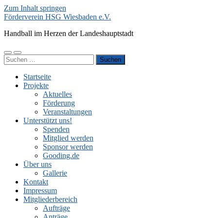
Zum Inhalt springen
Förderverein HSG Wiesbaden e.V.
Handball im Herzen der Landeshauptstadt
Mobile-
Suchfeld
Suchen
Menü
ein-/ausblenden
nach:
ein-/ausblenden
Startseite
Projekte
Aktuelles
Förderung
Veranstaltungen
Unterstützt uns!
Spenden
Mitglied werden
Sponsor werden
Gooding.de
Über uns
Gallerie
Kontakt
Impressum
Mitgliederbereich
Aufträge
Anträge