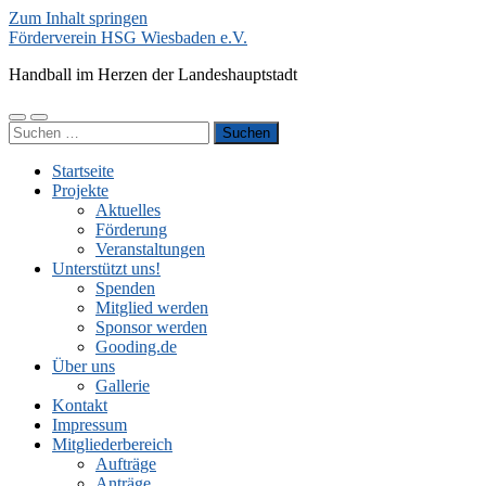
Zum Inhalt springen
Förderverein HSG Wiesbaden e.V.
Handball im Herzen der Landeshauptstadt
Mobile-
Suchfeld
Suchen
Menü
ein-/ausblenden
nach:
ein-/ausblenden
Startseite
Projekte
Aktuelles
Förderung
Veranstaltungen
Unterstützt uns!
Spenden
Mitglied werden
Sponsor werden
Gooding.de
Über uns
Gallerie
Kontakt
Impressum
Mitgliederbereich
Aufträge
Anträge